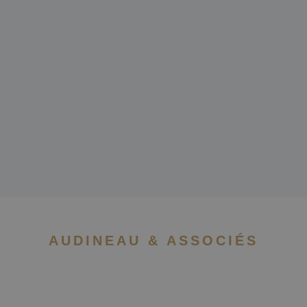
AUDINEAU & ASSOCIÉS
NEWSLETTER
Recevez les actualités du
cabinet