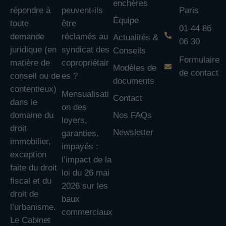
enchères
répondre à
peuvent-ils
Paris
Équipe
toute
être
01 44 86
demande
réclamés au
Actualités &
06 30
juridique (en
syndicat des
Conseils
Formulaire
matière de
copropriétair
Modèles de
de contact
conseil ou de
es ?
documents
contentieux)
Mensualisati
Contact
dans le
on des
domaine du
Nos FAQs
loyers,
droit
Newsletter
garanties,
immobilier,
impayés :
exception
l’impact de la
faite du droit
loi du 26 mai
fiscal et du
2026 sur les
droit de
baux
l’urbanisme.
commerciaux
Le Cabinet