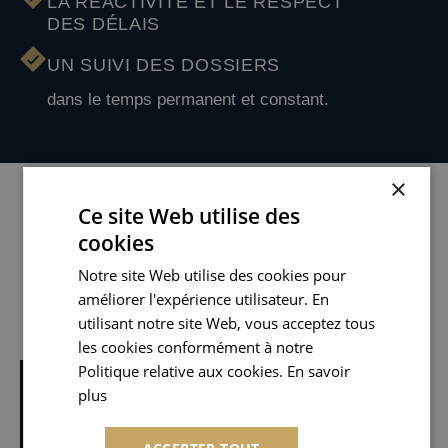
LA RÉACTIVITÉ ET LE RESPECT
DES DÉLAIS
UN SUIVI DES DOSSIERS
dans le temps permanent et constant.
×
Ce site Web utilise des
NOTRE ÉQUIPE
cookies
Composée de 2 avocats associés, 12 avocats
Notre site Web utilise des cookies pour
collaborateurs, 7 juristes et 5 assistantes, l’équipe du
améliorer l'expérience utilisateur. En
cabinet Audineau intervient quasi-exclusivement en
utilisant notre site Web, vous acceptez tous
matière immobilière.
les cookies conformément à notre
Politique relative aux cookies. En savoir
plus
En savoir plus
Me Eric AUDINEAU
ASSOCIÉ