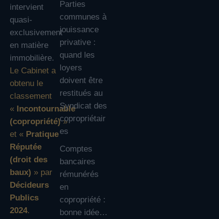
Parties
intervient
communes à
quasi-
jouissance
exclusivement
privative :
en matière
quand les
immobilière.
loyers
Le Cabinet a
doivent être
obtenu le
restitués au
classement
Syndicat des
«
Incontournable
copropriétair
(copropriété)
»
es
et «
Pratique
Réputée
Comptes
(droit des
bancaires
baux)
» par
rémunérés
Décideurs
en
Publics
copropriété :
2024
.
bonne idée…