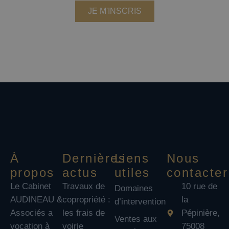
JE M'INSCRIS
Nous ne partageons pas votre adresse email
et vous pouvez vous désabonner à tout moment à
partir du lien dans chaque email.
À
Dernières
Liens
Nous
propos
actus
utiles
contacter
Le Cabinet
Travaux de
10 rue de
Domaines
AUDINEAU &
copropriété :
la
d’intervention
Associés a
les frais de
Pépinière,
Ventes aux
vocation à
voirie
75008