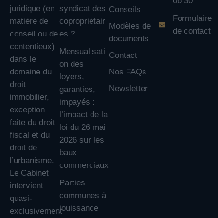
06 30
juridique (en
syndicat des
Conseils
Formulaire
matière de
copropriétair
Modèles de
de contact
conseil ou de
es ?
documents
contentieux)
Mensualisati
Contact
dans le
on des
domaine du
Nos FAQs
loyers,
droit
Newsletter
garanties,
immobilier,
impayés :
exception
l’impact de la
faite du droit
loi du 26 mai
fiscal et du
2026 sur les
droit de
baux
l’urbanisme.
commerciaux
Le Cabinet
Parties
intervient
communes à
quasi-
jouissance
exclusivement