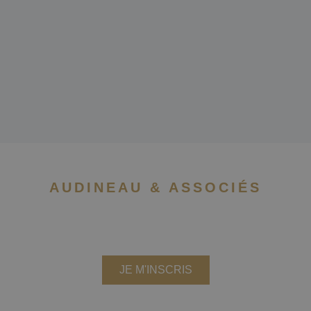
AUDINEAU & ASSOCIÉS
NEWSLETTER
Recevez les actualités du
cabinet
JE M'INSCRIS
Nous ne partageons pas votre adresse email