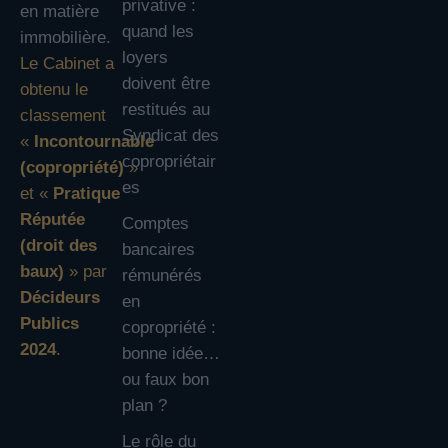
privative :
en matière
quand les
immobilière.
loyers
Le Cabinet a
doivent être
obtenu le
restitués au
classement
Syndicat des
«
Incontournable
copropriétair
(copropriété)
»
es
et «
Pratique
Réputée
Comptes
(droit des
bancaires
baux)
» par
rémunérés
Décideurs
en
Publics
copropriété :
2024
.
bonne idée…
ou faux bon
plan ?
Le rôle du