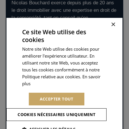
Nicolas Bouchard exerce depuis plus de 20 ans
le droit immobilier avec une expertise en droit de
la copropriété, tant en conseil qu’en
×
contentieux….
Ce site Web utilise des
cookies
LIRE LA SUITE
Notre site Web utilise des cookies pour
améliorer l'expérience utilisateur. En
utilisant notre site Web, vous acceptez
tous les cookies conformément à notre
Politique relative aux cookies. En savoir
Me Marie-Aurore BONIN
plus
En savoir plus
AVOCAT COLLABORATEUR
Avocate au Barreau de Paris depuis 2014, Me
ACCEPTER TOUT
Marie-Aurore BONIN conseille les clients du
cabinet Audineau & Associés en droit immobilier
COOKIES NÉCESSAIRES UNIQUEMENT
et gestion locative….