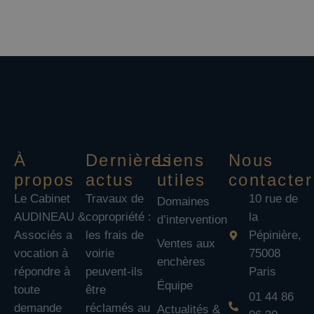
et vous pouvez vous désabonner à tout moment à
partir du lien dans chaque email.
À
Dernières
Liens
Nous
propos
actus
utiles
contacter
Le Cabinet
Travaux de
10 rue de
Domaines
AUDINEAU &
copropriété :
la
d’intervention
Associés a
les frais de
Pépinière,
Ventes aux
vocation à
voirie
75008
enchères
répondre à
peuvent-ils
Paris
Équipe
toute
être
01 44 86
demande
réclamés au
Actualités &