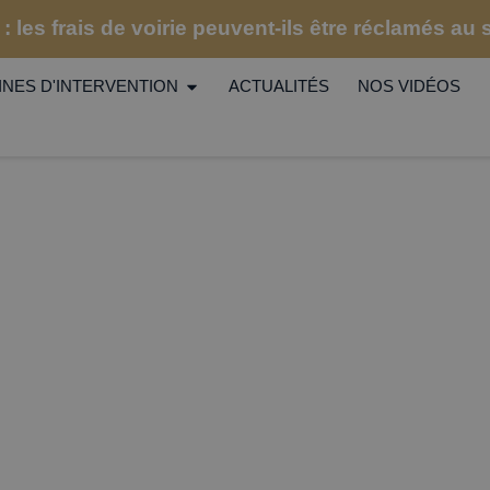
: les frais de voirie peuvent-ils être réclamés au
NES D'INTERVENTION
ACTUALITÉS
NOS VIDÉOS
NOS FAQS
Audineau & Associés
|
Nos FAQs