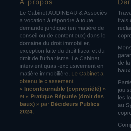
À propos
Der
Le Cabinet AUDINEAU & Associés
Trava
a vocation à répondre à toute
frais
demande juridique (en matière de
récl
conseil ou de contentieux) dans le
copro
domaine du droit immobilier,
Mensu
exception faite du droit fiscal et du
garanti
droit de l’urbanisme. Le Cabinet
de la
intervient quasi-exclusivement en
baux
matière immobilière.
Le Cabinet a
obtenu le classement
Part
«
Incontournable (copropriété)
»
jouis
et «
Pratique Réputée (droit des
les l
baux)
» par
Décideurs Publics
au S
2024
.
copro
Comp