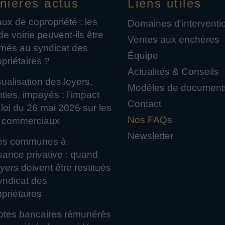
nières actus
Liens utiles
ux de copropriété : les
Domaines d’interventi
 de voirie peuvent-ils être
Ventes aux enchères
amés au syndicat des
Équipe
priétaires ?
Actualités & Conseils
alisation des loyers,
Modèles de document
es, impayés : l’impact
Contact
 loi du 26 mai 2026 sur les
Nos FAQs
 commerciaux
Newsletter
ies communes à
sance privative : quand
oyers doivent être restitués
yndicat des
priétaires
tes bancaires rémunérés