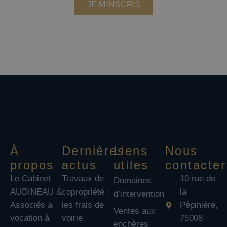
JE M'INSCRIS
Nous ne partageons pas votre adresse email
et vous pouvez vous désabonner à tout moment à
partir du lien dans chaque email.
À
Dernières
Liens
Nous
propos
actus
utiles
contacter
Le Cabinet
Travaux de
10 rue de
Domaines
AUDINEAU &
copropriété :
la
d’intervention
Associés a
les frais de
Pépinière,
Ventes aux
vocation à
voirie
75008
enchères