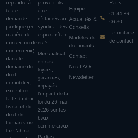
répondre à
peuvent-ils
Paris
Équipe
toute
être
01 44 86
demande
réclamés au
Actualités &
06 30
juridique (en
syndicat des
Conseils
Formulaire
matière de
copropriétair
Modèles de
de contact
conseil ou de
es ?
documents
contentieux)
Mensualisati
Contact
dans le
on des
domaine du
Nos FAQs
loyers,
droit
Newsletter
garanties,
immobilier,
impayés :
exception
l’impact de la
faite du droit
loi du 26 mai
fiscal et du
2026 sur les
droit de
baux
l’urbanisme.
commerciaux
Le Cabinet
Parties