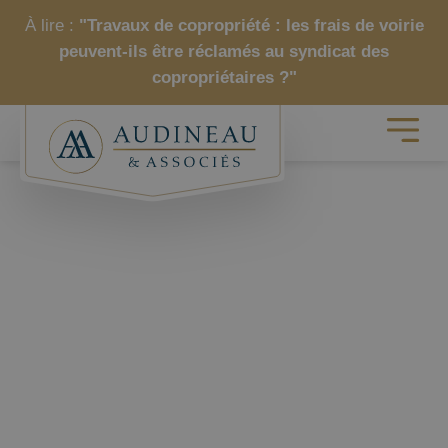
À lire :
"Travaux de copropriété : les frais de voirie
peuvent-ils être réclamés au syndicat des
copropriétaires ?"
ME CHARLES
GIACOMONI
Audineau & Associés
|
Équipe
|
Les
Avocats
|
Me Charles GIACOMONI