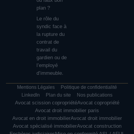
ou faux bon
plan ?
Le rôle du
syndic face à
la rupture du
contrat de
travail du
gardien ou de
l’employé
d’immeuble.
Mentions Légales
Politique de confidentialité
LinkedIn
Plan du site
Nos publications
Avocat scission copropriété
Avocat copropriété
Avocat droit immobilier paris
Avocat en droit immobilier
Avocat droit immobilier
Avocat spécialisé immobilier
Avocat construction
Enchères judiciaires
Mise en conformité ASL / AFUL