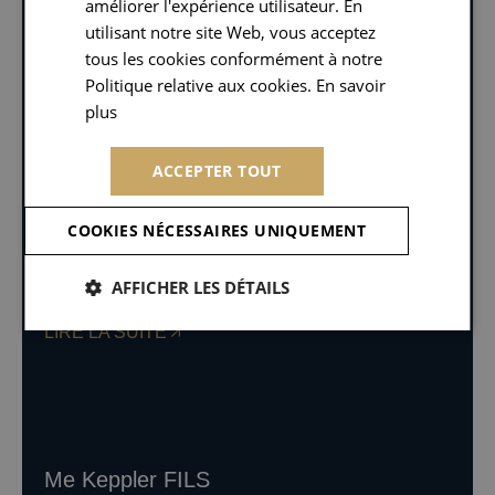
améliorer l'expérience utilisateur. En
utilisant notre site Web, vous acceptez
tous les cookies conformément à notre
Politique relative aux cookies. En savoir
plus
En savoir plus
Me Ilona RIGALDO
AVOCATE COLLABORATRICE
ACCEPTER TOUT
Me Rigaldo accompagne les syndicats des
copropriétaires et les copropriétaires dans la
COOKIES NÉCESSAIRES UNIQUEMENT
gestion de leurs problématiques juridiques tant
en conseil qu’en contentieux….
AFFICHER LES DÉTAILS
LIRE LA SUITE
Me Keppler FILS