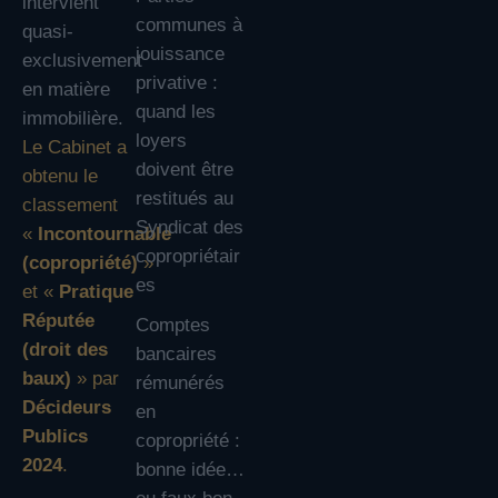
intervient
communes à
quasi-
jouissance
exclusivement
privative :
en matière
quand les
immobilière.
loyers
Le Cabinet a
doivent être
obtenu le
restitués au
classement
Syndicat des
«
Incontournable
copropriétair
(copropriété)
»
es
et «
Pratique
Réputée
Comptes
(droit des
bancaires
baux)
» par
rémunérés
Décideurs
en
Publics
copropriété :
2024
.
bonne idée…