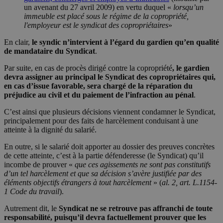
un avenant du 27 avril 2009) en vertu duquel «
lorsqu’un
immeuble est placé sous le régime de la copropriété,
l'employeur est le syndicat des copropriétaires
»
En clair,
le syndic n’intervient à l’égard du gardien qu’en qualité
de mandataire du Syndicat
.
Par suite, en cas de procès dirigé contre la copropriété
, le gardien
devra assigner au principal le Syndicat des copropriétaires qui,
en cas d’issue favorable, sera chargé de la réparation du
préjudice au civil et du paiement de l’infraction au pénal
.
C’est ainsi que plusieurs décisions viennent condamner le Syndicat,
principalement pour des faits de harcèlement conduisant à une
atteinte à la dignité du salarié.
En outre, si le salarié doit apporter au dossier des preuves concrètes
de cette atteinte, c’est à la partie défenderesse (le Syndicat) qu’il
incombe de prouver «
que ces agissements ne sont pas constitutifs
d’un tel harcèlement et que sa décision s’avère justifiée par des
éléments objectifs étrangers à tout harcèlement
» (
al. 2, art. L.1154-
1 Code du travail
).
Autrement dit, le
Syndicat ne se retrouve pas affranchi de toute
responsabilité, puisqu’il devra factuellement prouver que les