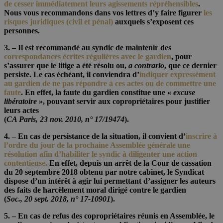
de cesser immédiatement leurs agissements répréhensibles
.
Nous vous recommandons dans vos lettres d’y faire figurer
les
risques juridiques (civil et pénal)
auxquels s’exposent ces
personnes.
3. – Il est recommandé au syndic de maintenir
des
correspondances écrites régulières avec le gardien
, pour
s’assurer que le litige a été résolu ou,
a contrario
, que ce dernier
persiste. Le cas échéant, il conviendra
d’
indiquer expressément
au gardien de ne pas répondre à ces actes ou de commettre une
faute
.
En effet, la faute du gardien constitue une «
excuse
libératoire
», pouvant servir aux copropriétaires pour justifier
leurs actes
(
CA Paris, 23 nov. 2010, n° 17/19474
).
4. – En cas de persistance de la situation, il convient d’
inscrire à
l’ordre du jour de la prochaine Assemblée générale une
résolution afin d’habiliter le syndic à diligenter une action
contentieuse
.
En effet, depuis un arrêt de la Cour de cassation
du 20 septembre 2018 obtenu par notre cabinet, le Syndicat
dispose d’un intérêt à agir lui permettant d’assigner les auteurs
des faits de harcèlement moral dirigé contre le gardien
(
Soc., 20 sept. 2018, n° 17-10901
).
5. – En cas de refus des copropriétaires réunis en Assemblée, le