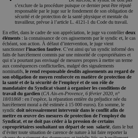
s’exclure de la procédure puisque ce dernier peut être réputé
responsable par le juge sur le fondement de son obligation de
sécurité et de protection de la santé physique et mentale du
travailleur, prévue à l’article L. 4121-1 du Code du travail.
En effet, dans le cadre de son appréciation, le juge va contrôler
deux
éléments
: la connaissance de ces agissements par le syndic et, le cas
échéant, son action. À défaut d’intervention, le juge vient
sanctionner
l’inaction fautive
. C’est ainsi qu’un syndic informé des
faits de harcèlement commis par une minorité de copropriétaires et
qui n’a pourtant pas envisagé de mesures propres à mettre un terme
aux conséquences conflictuelles, malgré des signalements
nominatifs,
le rend responsable desdits agissements au regard de
son obligation de moyen renforcée en matière de protection de
la santé et de la sécurité de l’employé et de son rôle de
mandataire du Syndicat visant à organiser les conditions de
travail du gardien
(
CA Aix-en-Provence, 6 février 2020, n°
18/01868
: en l’espèce, la réparation entière du préjudice née du
harcèlement moral a été estimée à 15 000 euros). En somme, le
syndic
doit nécessairement intervenir dans le conflit afin de
mettre en œuvre des mesures de protection de l’employé du
Syndicat
,
et ne doit pas céder à la pression de certains
copropriétaires souhaitant un départ de son salarié
, dans le but
d’éviter toute situation de carence de nature à lui faire reporter la
charge du paiement des dommages et intérêts liés au harcèlement