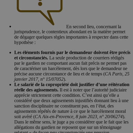
En second lieu, concernant la
jurisprudence, le contentieux abondant en la matière permet
de dégager quelques règles importantes à respecter dans cette
hypothèse :
Les éléments fournis par le demandeur doivent être précis
et circonstanciés.
La seule production de courriers rédigés
par le gardien ne comportant aucun fait précis ne permet pas
de caractériser un harcèlement, dès lors que le demandeur ne
précise aucune circonstance de lieu et de temps (
CA Paris, 25
janvier 2017, n° 15/07052
).
Le salarié de la copropriété doit justifier d’une réitération
réelle des agissements.
Il est à noter que l’autorité judiciaire
apprécie strictement cette condition. C’est ainsi qu’elle a
considéré que deux agissements injustifiés donnant lieu à une
sanction disciplinaire ne constituent pas, en l’état, des
agissements répétés de nature à ce que le harcèlement moral
soit avéré (
CA Aix-en-Provence, 8 juin 2023, n° 20/06274
).
Dans le même sens, le juge a pu considérer que le fait que les
allégations du gardien ne reposent que sur un témoignage
relatant «
de façon peu circonstanciée une pression