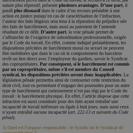
nature plus répressif, présente
plusieurs avantages
.
D’une part
, il
paraît
plus dissuasif
dans le cadre d’un recours préalable à une
action en justice puisqu’en cas de caractérisation de l’infraction,
l’auteur des faits litigieux sera tenu à la réparation du préjudice née
des faits de harcèlement, mais aussi au paiement de l’amende
résultant de ce délit.
D’autre part
, la voie pénale permet de
s’affranchir de l’exigence de subordination professionnelle, exigée
par le Code du travail. En effet, comme indiqué préalablement, les
dispositions précitées de harcèlement moral ou sexuel ne peuvent
être mobilisées que dans le cas où le comportement du harceleur
revêt un lien direct avec l’employeur du gardien, savoir le Syndicat
des copropriétaires.
Par conséquent, si le harcèlement est commis
par un copropriétaire, même s’il est membre du Conseil
syndical, les dispositions précitées seront donc inapplicables
. La
législation pénale permettra ainsi de contourner cette restriction du
droit civil, tout en permettant d’engager des poursuites pour un autre
type de harcèlement qui curieusement n’est pas régi par le Code du
travail : le harcèlement physique. En effet, l’article dispose que cette
infraction est aussi constituée pour des faits ayant entraîné une
incapacité de travail inférieure ou égale à huit jours, mais aussi ceux
n’ayant entraîné aucune incapacité (
art. 222-13 et suivants du Code
pénal
).
3) Quel est l’organe responsable : le Syndic ou le Syndicat de
copropriétaires ?