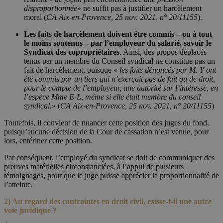
disproportionnée
» ne suffit pas à justifier un harcèlement
moral (
CA Aix-en-Provence, 25 nov. 2021, n° 20/11155
).
Les faits de harcèlement doivent être commis – ou à tout
le moins soutenus – par l’employeur du salarié, savoir le
Syndicat des copropriétaires
. Ainsi, des propos déplacés
tenus par un membre du Conseil syndical ne constitue pas un
fait de harcèlement, puisque «
les faits dénoncés par M. Y ont
été commis par un tiers qui n’exerçait pas de fait ou de droit,
pour le compte de l’employeur, une autorité sur l’intéressé, en
l’espèce Mme E-L, même si elle était membre du conseil
syndical.
» (
CA Aix-en-Provence, 25 nov. 2021, n° 20/11155
)
Toutefois, il convient de nuancer cette position des juges du fond,
puisqu’aucune décision de la Cour de cassation n’est venue, pour
lors, entériner cette position.
Par conséquent, l’employé du syndicat se doit de communiquer des
preuves matérielles circonstanciées, à l’appui de plusieurs
témoignages, pour que le juge puisse apprécier la proportionnalité de
l’atteinte.
2) Au regard des contraintes en droit civil, existe-t-il une autre
voie juridique ?