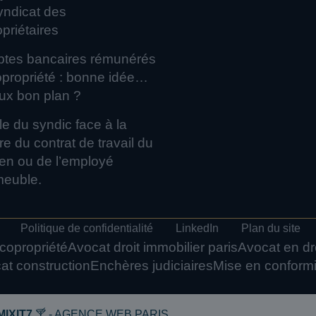
yndicat des
priétaires
tes bancaires rémunérés
riété : bonne idée…
ux bon plan ?
le du syndic face à la
re du contrat de travail du
en ou de l’employé
meuble.
Politique de confidentialité
LinkedIn
Plan du site
copropriété
Avocat droit immobilier paris
Avocat en dro
at construction
Enchères judiciaires
Mise en conform
MIXIT7
🍸 - AGENCE WEB PARIS