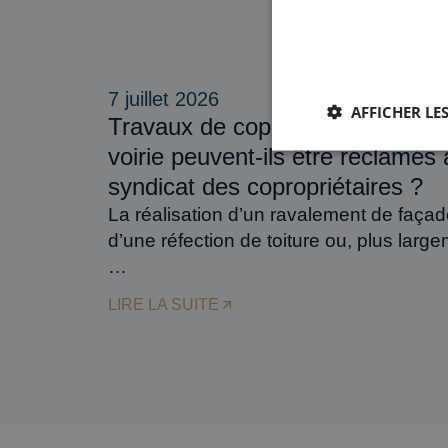
En savoir plus
7 juillet 2026
AFFICHER LES
Travaux de copropriété : les frai
voirie peuvent-ils être réclamés 
syndicat des copropriétaires ?
La réalisation d’un ravalement de façad
d’une réfection de toiture ou, plus large
…
LIRE LA SUITE