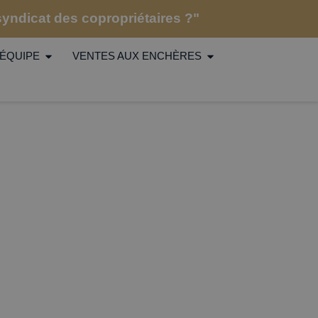
 syndicat des copropriétaires ?"
ÉQUIPE
VENTES AUX ENCHÈRES
?
sio)
|
En ce qui concerne la convocation des