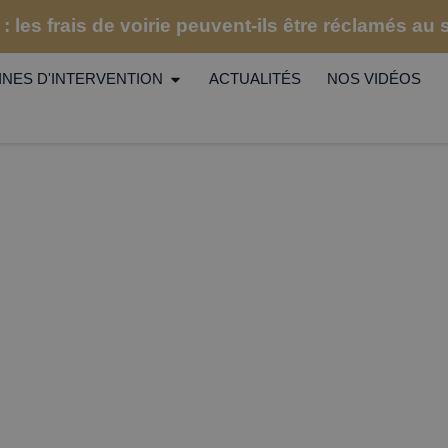
: les frais de voirie peuvent-ils être réclamés au
NES D'INTERVENTION
ACTUALITÉS
NOS VIDÉOS
VOUS AVEZ
DES QUESTIONS 
ur les AG tenues uniquement par correspondance (sans vi
Assemblées Générales