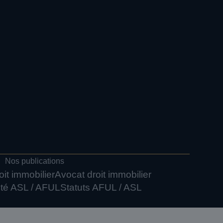
Nos publications
it immobilier
Avocat droit immobilier
ité ASL / AFUL
Statuts AFUL / ASL