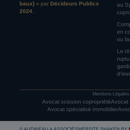
baux)
» par
Décideurs Publics
au S
2024
.
copro
Comp
en coprop
ou fa
Le rô
ruptu
gardi
d’im
Mentions Légales
Avocat scission copropriété
Avocat 
Avocat spécialisé immobilier
Avoc
© AUDINEAU & ASSOCIÉS
WEBSITE SHAKEN BY