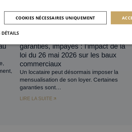
COOKIES NÉCESSAIRES UNIQUEMENT
ACC
18 juin 2026
 DÉTAILS
s de
Mensualisation des loyers,
au
garanties, impayés : l’impact de la
loi du 26 mai 2026 sur les baux
commerciaux
e,
ment,
Un locataire peut désormais imposer la
mensualisation de son loyer. Certaines
garanties sont…
LIRE LA SUITE