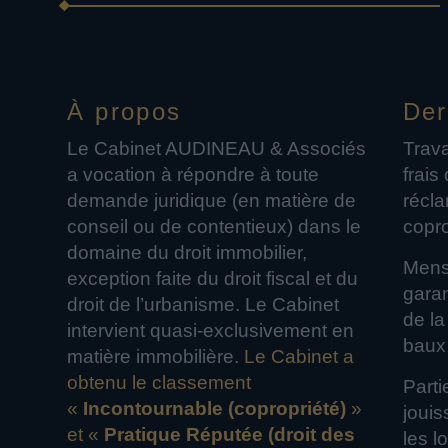
À propos
Der
Le Cabinet AUDINEAU & Associés
Trava
a vocation à répondre à toute
frais
demande juridique (en matière de
récl
conseil ou de contentieux) dans le
copro
domaine du droit immobilier,
Mensu
exception faite du droit fiscal et du
garanti
droit de l’urbanisme. Le Cabinet
de la
intervient quasi-exclusivement en
baux
matière immobilière.
Le Cabinet a
obtenu le classement
Part
«
Incontournable (copropriété)
»
jouis
et «
Pratique Réputée (droit des
les l