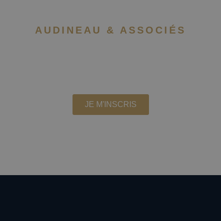
AUDINEAU & ASSOCIÉS
NEWSLETTER
Recevez les actualités du cabinet
JE M'INSCRIS
Nous ne partageons pas votre adresse email
 vous désabonner à tout moment à partir du lien dan