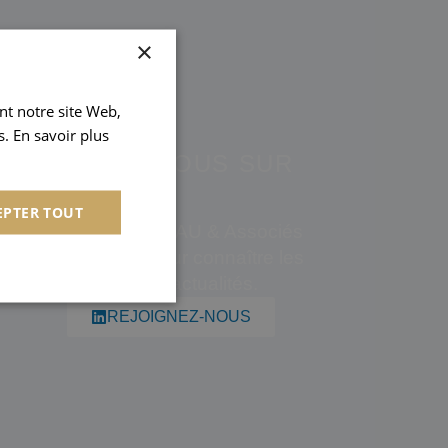
×
ant notre site Web,
. En savoir plus
SUIVEZ NOUS SUR
EPTER TOUT
Suivez AUDINEAU & Associés
sur LinkedIn pour connaître les
dernières actualités.
REJOIGNEZ-NOUS