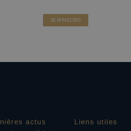
Recevez les actualités du cabinet
JE M'INSCRIS
Nous ne partageons pas votre adresse email
 vous désabonner à tout moment à partir du lien dan
nières actus
Liens utiles