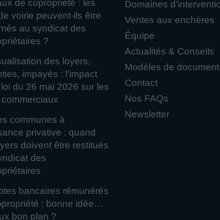
ux de copropriété : les
Domaines d’interventi
 de voirie peuvent-ils être
Ventes aux enchères
amés au syndicat des
Équipe
priétaires ?
Actualités & Conseils
alisation des loyers,
Modèles de document
es, impayés : l’impact
Contact
 loi du 26 mai 2026 sur les
Nos FAQs
 commerciaux
Newsletter
ies communes à
sance privative : quand
oyers doivent être restitués
yndicat des
priétaires
tes bancaires rémunérés
riété : bonne idée…
ux bon plan ?