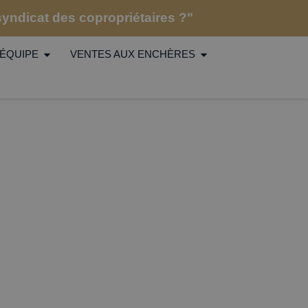
 syndicat des copropriétaires ?"
ÉQUIPE
VENTES AUX ENCHÈRES
?
ons relatives au fonds travaux