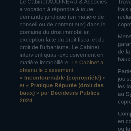
Le Cabinet AUDINEAU & Associés
Trava
a vocation à répondre à toute
frais
demande juridique (en matière de
récl
conseil ou de contentieux) dans le
copro
domaine du droit immobilier,
Mensu
exception faite du droit fiscal et du
garanti
droit de l’urbanisme. Le Cabinet
de la
intervient quasi-exclusivement en
baux
matière immobilière.
Le Cabinet a
obtenu le classement
Part
«
Incontournable (copropriété)
»
jouis
et «
Pratique Réputée (droit des
les l
baux)
» par
Décideurs Publics
au S
2024
.
copro
Comp
en coprop
ou fa