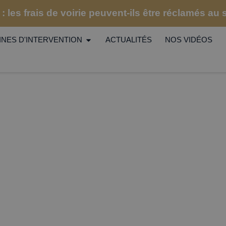
: les frais de voirie peuvent-ils être réclamés au
NES D'INTERVENTION
ACTUALITÉS
NOS VIDÉOS
VOUS AVEZ
DES QUESTIONS 
 FAQs
|
FAQ travaux de rénovation énergétique
|
Questi