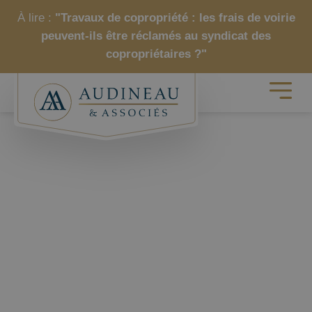
À lire :
"Travaux de copropriété : les frais de voirie
peuvent-ils être réclamés au syndicat des
copropriétaires ?"
VOUS AVEZ
DES QUESTION ?
Audineau & Associés
|
Nos FAQs
|
FAQ travaux de
rénovation énergétique
|
Questions sur les résolutions
relatives aux travaux privatifs