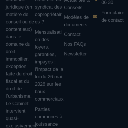
Actualités &
06 30
juridique (en
syndicat des
Conseils
Formulaire
matière de
copropriétair
Modèles de
de contact
conseil ou de
es ?
documents
contentieux)
Mensualisati
Contact
dans le
on des
domaine du
Nos FAQs
loyers,
droit
Newsletter
garanties,
immobilier,
impayés :
exception
l’impact de la
faite du droit
loi du 26 mai
fiscal et du
2026 sur les
droit de
baux
l’urbanisme.
commerciaux
Le Cabinet
Parties
intervient
communes à
quasi-
jouissance
exclusivement