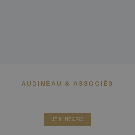
AUDINEAU & ASSOCIÉS
NEWSLETTER
Recevez les actualités du
cabinet
JE M'INSCRIS
Nous ne partageons pas votre adresse email