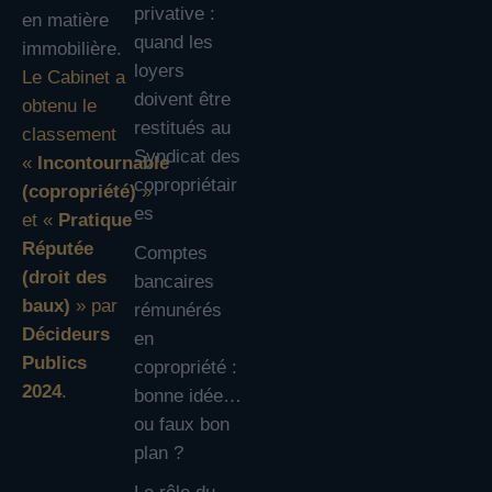
privative :
en matière
quand les
immobilière.
loyers
Le Cabinet a
doivent être
obtenu le
restitués au
classement
Syndicat des
«
Incontournable
copropriétair
(copropriété)
»
es
et «
Pratique
Réputée
Comptes
(droit des
bancaires
baux)
» par
rémunérés
Décideurs
en
Publics
copropriété :
2024
.
bonne idée…
ou faux bon
plan ?