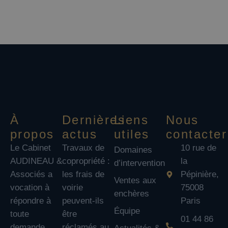
et vous pouvez vous désabonner à tout moment à
partir du lien dans chaque email.
À
Dernières
Liens
Nous
propos
actus
utiles
contacter
Le Cabinet
Travaux de
10 rue de
Domaines
AUDINEAU &
copropriété :
la
d’intervention
Associés a
les frais de
Pépinière,
Ventes aux
vocation à
voirie
75008
enchères
répondre à
peuvent-ils
Paris
Équipe
toute
être
01 44 86
demande
réclamés au