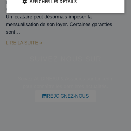
AFFICHER LES DÉTAILS
impayés : l’impact de la loi du 26 mai 2026
sur les baux commerciaux
Un locataire peut désormais imposer la
mensualisation de son loyer. Certaines garanties
sont…
LIRE LA SUITE
SUIVEZ NOUS SUR
Suivez AUDINEAU & Associés sur LinkedIn
pour connaître les dernières actualités.
REJOIGNEZ-NOUS